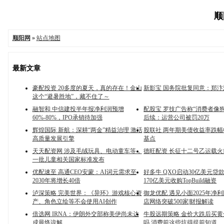
顺
顺阳网
»
站点地图
最新文章
豪配投资 20多度的夏天，真的存在！金山
新影宝 国务院批复同意：郑
这个“避暑胜地”，藏不住了～
融智和 中信建投半年报净利润预增
配股宝 罗技广告称“消费者像
60%-80%，IPO承销待加强
后续：运营公司被罚20万
辉煌国际 新航：深耕“两金”精益治理 激活
股联社 两年期美债收益率跌幅收
高质量发展引擎
基点
天天配资网 涉及毛绒玩具、电动童车等，
德旺配资 长征十二号乙运载
一批儿童相关国家标准发布
优配速至 高通CEO安蒙：AI词元需求至
好多牛 QXO启动30亿美元贷
2030年将增长40倍
170亿美元收购TopBuild融资
泸深策略 完美世界：《异环》游戏核心资
御龙优配 遇见小面2025年净
产、角色立绘等不会使用AI创作
店网络突破500家|财报解读
倍选网 IRNA：伊朗外交部称美伊尚未达
牛股远期策略 金价大跌后买
成最终谅解
吗 消费前这些坑得提前知道