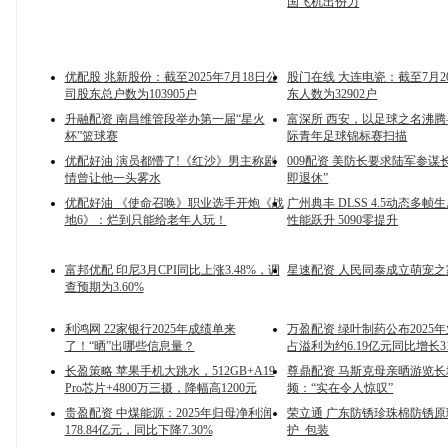
国飞机出份力
优配股 兆新股份：截至2025年7月18日公
股门在线 大连电瓷：截至7月2
司股东总户数为103905户
东人数为32902户
升融配资 南昌维管段举办第一届“星火
富深所 西安，以足球之名沸
杯”篮球赛
际青年足球锦标赛扫描
优配好油 演员都懵了!《红沙》男主称剧
009配资 美防长要求陆军参谋
情曾让他一头雾水
即退休”
优配好油 《使命召唤》职业选手开炮《战
广州典丰 DLSS 4.5动态多帧生
地6》：烂到只能给老年人玩！
性能跃升 5090零提升
富邦优配 印尼3月CPI同比上涨3.48%，调
星速配资 人民同泰成立萌宠
查预期为3.60%
利鸿网 22家银行2025年成绩单来
万盈配资 绿叶制药公布2025
了！“晒”出哪些信息量？
占溢利为约6.19亿元同比增长31
长盈策略 苹果手机大跳水，512GB+A19
尊鼎配资 马斯克母亲晒游览长
Pro芯片+4800万三摄，降幅高1200元
频：“实在令人惊叹”
贵盈配资 中煤能源：2025年归母净利润
荣立通 广东防锈珍珠棉防锈原
178.84亿元，同比下降7.30%
护_包装