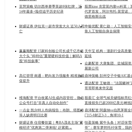
至慧策略 切尔西单赛季英超8张红牌，近
股票king 克雷莫内塞vs科莫
14年最多+险些追平历史纪录
代罗首发，阿尔韦托-莫雷诺、
德里格斯出战
财盛证券 伊拉克一超市突发大火 近50人死
申银优配 黄仁勋：人工智能
亡
靠人工智能自身去保障
赢赢顺配资 15家科创板公司长成千亿市值
天牛宝 机构：漫剧行业高质
大个头 “科特估”重塑硬科技价值｜解码A
延续
股“科技叙事”
众豪配资 大唐集团、盐城国
展新公司
高亿管理 南通：靶向发力强服务 精准施策
鼎坤策略 彭州交子中银AIC
促提升
通达配资 王敏德：“法国赌神
哥哥即将来华见面
维海配资 平台收紧AI生成内容管控，微信
股盈汇 全球气候关键指标亮
公众号打击“非真人自动化创作”
直接损失已超2000亿美元|树线
一点金 凯尔特人伤病报告：布朗、塔图姆
鼎泽配资 阿森纳vs伯恩茅斯
等人缺席明日比赛
门15-8射正3-3，角球10-1
财盛证券 住宿餐饮篇｜粤BA茂名主场“票
恒盈策略 紫牛头条｜对话张雪
根经济”优惠第二弹来啦! 赶紧戳→
哥”：赛车梦想托付张雪，我