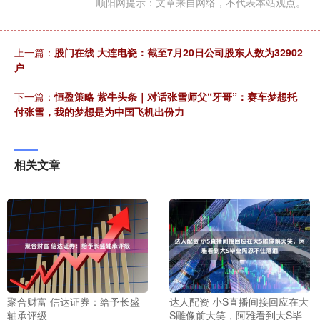
顺阳网提示：文章来自网络，不代表本站观点。
上一篇：
股门在线 大连电瓷：截至7月20日公司股东人数为32902
户
下一篇：
恒盈策略 紫牛头条｜对话张雪师父“牙哥”：赛车梦想托
付张雪，我的梦想是为中国飞机出份力
相关文章
聚合财富 信达证券：给予长盛
达人配资 小S直播间接回应在大
轴承评级
S雕像前大笑，阿雅看到大S毕