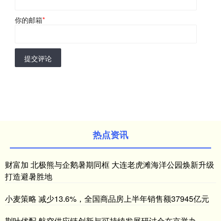
你的邮箱
*
提交评论
热点资讯
财富加 北极熊与企鹅暑期同框 大连老虎滩海洋公园焕新升级
打造避暑胜地
小麦策略 减少13.6%，全国商品房上半年销售额37945亿元
荆叶优配 航空供应链创新与可持续发展研讨会在京举办