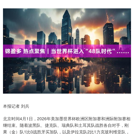
本报记者 刘兵
北京时间4月1日，2026年美加墨世界杯欧洲区附加赛和洲际附加赛相
继结束。随着波黑队、捷克队、瑞典队和土耳其队战胜各自对手，刚
果（金）队1比0战胜牙买加队，以及伊拉克队2比1力克玻利维亚队，