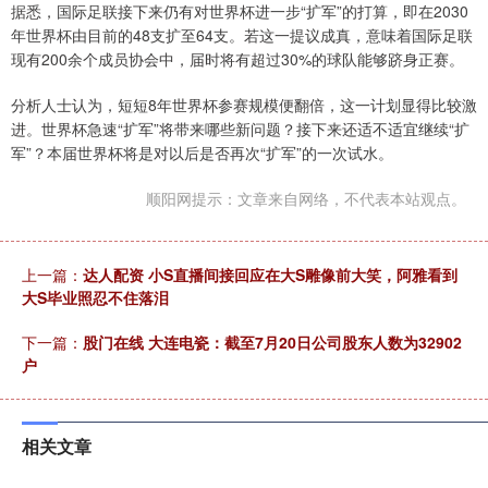
据悉，国际足联接下来仍有对世界杯进一步“扩军”的打算，即在2030
年世界杯由目前的48支扩至64支。若这一提议成真，意味着国际足联
现有200余个成员协会中，届时将有超过30%的球队能够跻身正赛。
分析人士认为，短短8年世界杯参赛规模便翻倍，这一计划显得比较激
进。世界杯急速“扩军”将带来哪些新问题？接下来还适不适宜继续“扩
军”？本届世界杯将是对以后是否再次“扩军”的一次试水。
顺阳网提示：文章来自网络，不代表本站观点。
上一篇：
达人配资 小S直播间接回应在大S雕像前大笑，阿雅看到
大S毕业照忍不住落泪
下一篇：
股门在线 大连电瓷：截至7月20日公司股东人数为32902
户
相关文章