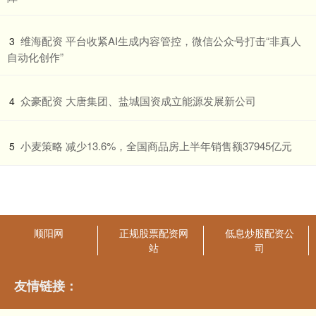
​维海配资 平台收紧AI生成内容管控，微信公众号打击“非真人
3
自动化创作”
​众豪配资 大唐集团、盐城国资成立能源发展新公司
4
​小麦策略 减少13.6%，全国商品房上半年销售额37945亿元
5
顺阳网
正规股票配资网
低息炒股配资公
站
司
友情链接：