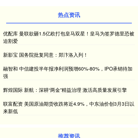
热点资讯
优配库 曼联欲砸1.5亿欧打包皇马双星！皇马为签罗德里恐被
迫割爱
新影宝 国务院批复同意：郑汴洛入列！
融智和 中信建投半年报净利润预增60%-80%，IPO承销待加
强
辉煌国际 新航：深耕“两金”精益治理 激活高质量发展引擎
联富配资 美国原油期货收跌将近4.9%，中东油价创3月3日以
来新低
推荐资讯