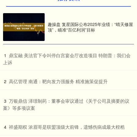
趣操盘 复星国际公布2025年业绩：“晴天修屋
顶”，瞄准“百亿利润”目标
​鼎宝融 美法官下令叫停白宫宴会厅改造项目 特朗普：我们会
1
上诉
​高亿管理 南通：靶向发力强服务 精准施策促提升
2
​万银鼎信 泽璟制药：董事会审议通过《关于公司及摘要的议
3
案》等多项议案
​祥盛期权 浓眉哥是联盟顶级大前锋，遗憾伤病成最大桎梏
4