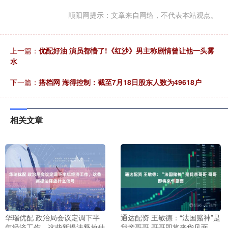
顺阳网提示：文章来自网络，不代表本站观点。
上一篇：
优配好油 演员都懵了!《红沙》男主称剧情曾让他一头雾
水
下一篇：
搭档网 海得控制：截至7月18日股东人数为49618户
相关文章
华瑞优配 政治局会议定调下半
通达配资 王敏德：“法国赌神”是
年经济工作，这些新提法释放什
我亲哥哥 哥哥即将来华见面