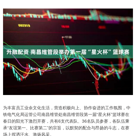
为丰富员工业余文化生活，营造积极向上、协作奋进的工作氛围，中
铁电气化局运管公司南昌维管处南昌维管段第一届“星火杯”篮球赛在
春日的阳光下激烈开赛，共有6支代表队、36名队员参赛，各队伍秉
承“友谊第一、比赛第二”的宗旨，以默契的配合与昂扬的斗志，在赛
场上挥洒汗水、激扬风采。