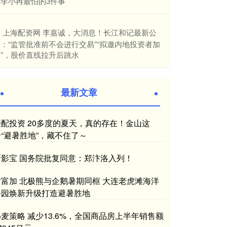
解李小冉最怕的3件事
​上海配资网 李嘉诚，大消息！长江和记最新公
：“监管批准前不会进行交易”“拟邀内地投资者加
入”，股价直线拉升后跳水
最新文章
豪配投资 20多度的夏天，真的存在！金山这
个“避暑胜地”，藏不住了～
新影宝 国务院批复同意：郑汴洛入列！
财富加 北极熊与企鹅暑期同框 大连老虎滩海洋
公园焕新升级打造避暑胜地
小麦策略 减少13.6%，全国商品房上半年销售额