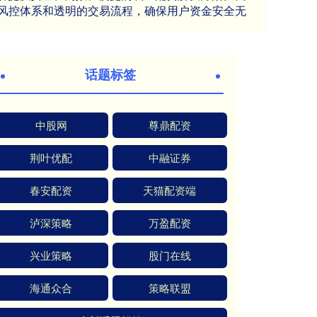
风控体系和透明的交易流程，确保用户资金安全无
话题标签
中股网
尊鼎配资
荆叶优配
中融证券
春安配资
天猫配资端
泸深策略
万盈配资
兴业策略
股门在线
海通众合
策略联盟