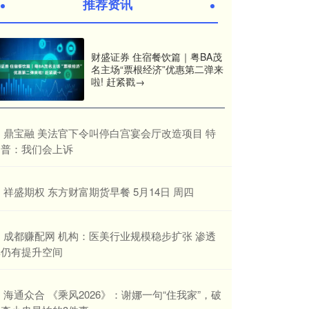
推荐资讯
财盛证券 住宿餐饮篇｜粤BA茂
名主场“票根经济”优惠第二弹来
啦! 赶紧戳→
​鼎宝融 美法官下令叫停白宫宴会厅改造项目 特
朗普：我们会上诉
​祥盛期权 东方财富期货早餐 5月14日 周四
​成都赚配网 机构：医美行业规模稳步扩张 渗透
率仍有提升空间
​海通众合 《乘风2026》：谢娜一句“住我家”，破