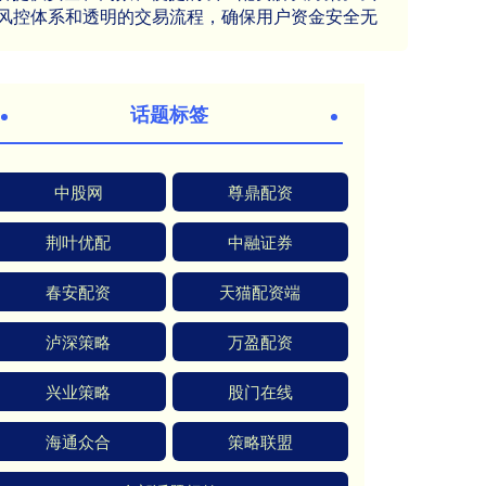
风控体系和透明的交易流程，确保用户资金安全无
话题标签
中股网
尊鼎配资
荆叶优配
中融证券
春安配资
天猫配资端
泸深策略
万盈配资
兴业策略
股门在线
海通众合
策略联盟