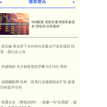
推荐资讯
009配资 美防长要求陆军参谋
长“辞职并立即退休”
​鼎宝融 美法官下令叫停白宫宴会厅改造项目 特
朗普：我们会上诉
​祥盛期权 东方财富期货早餐 5月14日 周四
​成都赚配网 机构：医美行业规模稳步扩张 渗透
率仍有提升空间
​海通众合 《乘风2026》：谢娜一句“住我家”，破