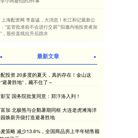
解李小冉最怕的3件事
​上海配资网 李嘉诚，大消息！长江和记最新公
：“监管批准前不会进行交易”“拟邀内地投资者加
入”，股价直线拉升后跳水
最新文章
豪配投资 20多度的夏天，真的存在！金山这
个“避暑胜地”，藏不住了～
新影宝 国务院批复同意：郑汴洛入列！
财富加 北极熊与企鹅暑期同框 大连老虎滩海洋
公园焕新升级打造避暑胜地
小麦策略 减少13.6%，全国商品房上半年销售额