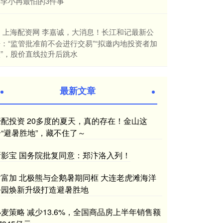
解李小冉最怕的3件事
​上海配资网 李嘉诚，大消息！长江和记最新公
：“监管批准前不会进行交易”“拟邀内地投资者加
入”，股价直线拉升后跳水
最新文章
豪配投资 20多度的夏天，真的存在！金山这
个“避暑胜地”，藏不住了～
新影宝 国务院批复同意：郑汴洛入列！
财富加 北极熊与企鹅暑期同框 大连老虎滩海洋
公园焕新升级打造避暑胜地
小麦策略 减少13.6%，全国商品房上半年销售额