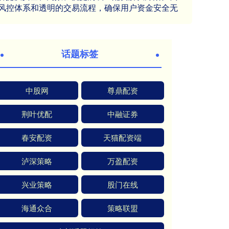
风控体系和透明的交易流程，确保用户资金安全无
话题标签
中股网
尊鼎配资
荆叶优配
中融证券
春安配资
天猫配资端
泸深策略
万盈配资
兴业策略
股门在线
海通众合
策略联盟