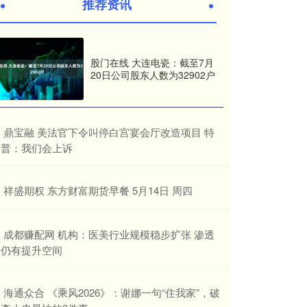
推荐资讯
股门在线 大连电瓷：截至7月
20日公司股东人数为32902户
​鼎宝融 美法官下令叫停白宫宴会厅改造项目 特
朗普：我们会上诉
​祥盛期权 东方财富期货早餐 5月14日 周四
​成都赚配网 机构：医美行业规模稳步扩张 渗透
率仍有提升空间
​海通众合 《乘风2026》：谢娜一句“住我家”，破