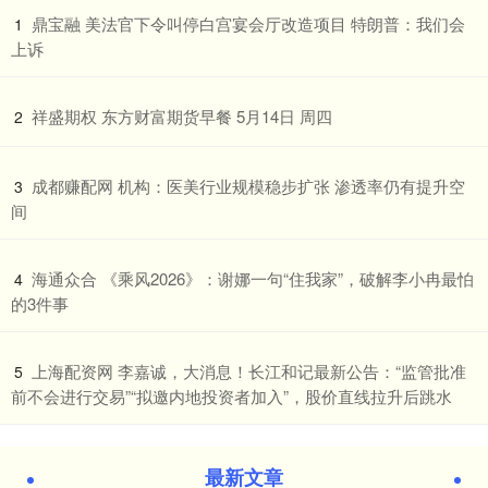
​鼎宝融 美法官下令叫停白宫宴会厅改造项目 特朗普：我们会
1
上诉
​祥盛期权 东方财富期货早餐 5月14日 周四
2
​成都赚配网 机构：医美行业规模稳步扩张 渗透率仍有提升空
3
间
​海通众合 《乘风2026》：谢娜一句“住我家”，破解李小冉最怕
4
的3件事
​上海配资网 李嘉诚，大消息！长江和记最新公告：“监管批准
5
前不会进行交易”“拟邀内地投资者加入”，股价直线拉升后跳水
最新文章