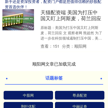
新手还是资深投资者，配资门户都是您值得信赖的炒股配
资首选伙伴！
天猫配资端 美国为打压中
国又盯上阿斯麦，荷兰回应
原标题：美国为打压中国又盯上阿斯
麦，荷兰回应 文 观察者网 熊超然 为了
进一步在科技领域遏制打压中国，美国
两党国会议员再度提出一项试图打击对
查看：
151
分类：
顺阳网
华芯片制造工具出口的....
顺阳网文章已加载完成
话题标签
中股网
尊鼎配资
荆叶优配
中融证券