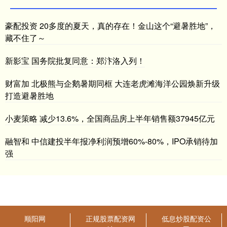
豪配投资 20多度的夏天，真的存在！金山这个“避暑胜地”，
藏不住了～
新影宝 国务院批复同意：郑汴洛入列！
财富加 北极熊与企鹅暑期同框 大连老虎滩海洋公园焕新升级
打造避暑胜地
小麦策略 减少13.6%，全国商品房上半年销售额37945亿元
融智和 中信建投半年报净利润预增60%-80%，IPO承销待加
强
顺阳网
正规股票配资网
低息炒股配资公