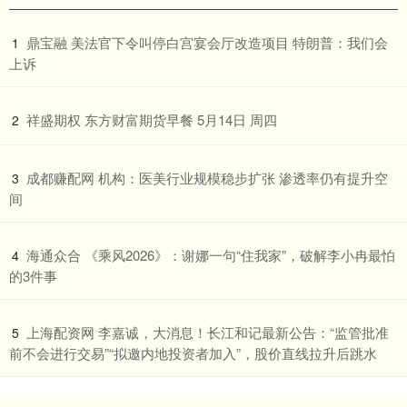
​鼎宝融 美法官下令叫停白宫宴会厅改造项目 特朗普：我们会
1
上诉
​祥盛期权 东方财富期货早餐 5月14日 周四
2
​成都赚配网 机构：医美行业规模稳步扩张 渗透率仍有提升空
3
间
​海通众合 《乘风2026》：谢娜一句“住我家”，破解李小冉最怕
4
的3件事
​上海配资网 李嘉诚，大消息！长江和记最新公告：“监管批准
5
前不会进行交易”“拟邀内地投资者加入”，股价直线拉升后跳水