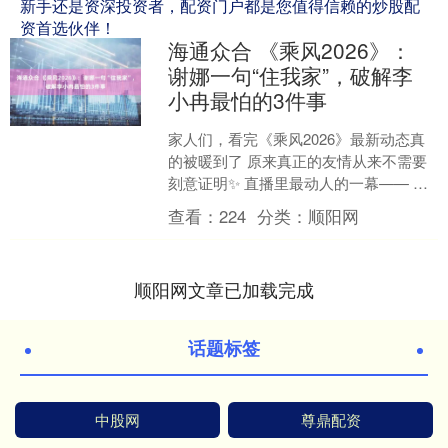
新手还是资深投资者，配资门户都是您值得信赖的炒股配
资首选伙伴！
海通众合 《乘风2026》：
谢娜一句“住我家”，破解李
小冉最怕的3件事
家人们，看完《乘风2026》最新动态真
的被暖到了 原来真正的友情从来不需要
刻意证明✨ 直播里最动人的一幕—— 谢
娜对李小冉脱口而出：“在长沙就住我
查看：
224
分类：
顺阳网
家！” 一句话....
顺阳网文章已加载完成
话题标签
中股网
尊鼎配资