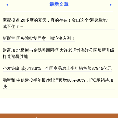
最新文章
豪配投资 20多度的夏天，真的存在！金山这个“避暑胜地”，
藏不住了～
新影宝 国务院批复同意：郑汴洛入列！
财富加 北极熊与企鹅暑期同框 大连老虎滩海洋公园焕新升级
打造避暑胜地
小麦策略 减少13.6%，全国商品房上半年销售额37945亿元
融智和 中信建投半年报净利润预增60%-80%，IPO承销待加
强