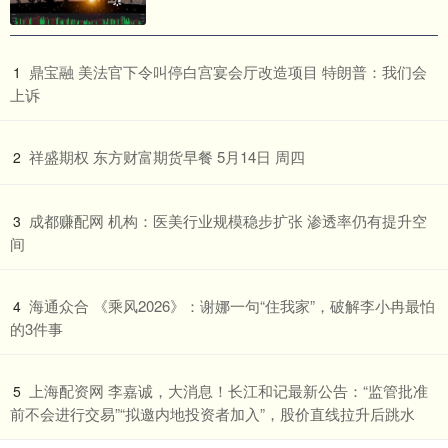
​鼎宝融 美法官下令叫停白宫宴会厅改造项目 特朗普：我们会
1
上诉
​祥盛期权 东方财富期货早餐 5月14日 周四
2
​成都赚配网 机构：医美行业规模稳步扩张 渗透率仍有提升空
3
间
​海通众合 《乘风2026》：谢娜一句“住我家”，破解李小冉最怕
4
的3件事
​上海配资网 李嘉诚，大消息！长江和记最新公告：“监管批准
5
前不会进行交易”“拟邀内地投资者加入”，股价直线拉升后跳水