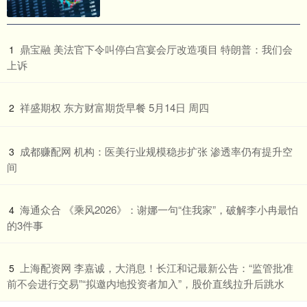
​鼎宝融 美法官下令叫停白宫宴会厅改造项目 特朗普：我们会
1
上诉
​祥盛期权 东方财富期货早餐 5月14日 周四
2
​成都赚配网 机构：医美行业规模稳步扩张 渗透率仍有提升空
3
间
​海通众合 《乘风2026》：谢娜一句“住我家”，破解李小冉最怕
4
的3件事
​上海配资网 李嘉诚，大消息！长江和记最新公告：“监管批准
5
前不会进行交易”“拟邀内地投资者加入”，股价直线拉升后跳水