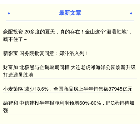
最新文章
豪配投资 20多度的夏天，真的存在！金山这个“避暑胜地”，
藏不住了～
新影宝 国务院批复同意：郑汴洛入列！
财富加 北极熊与企鹅暑期同框 大连老虎滩海洋公园焕新升级
打造避暑胜地
小麦策略 减少13.6%，全国商品房上半年销售额37945亿元
融智和 中信建投半年报净利润预增60%-80%，IPO承销待加
强